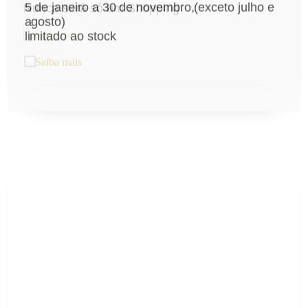
5 de janeiro a 30 de novembro,(exceto julho e
Nunca será só um Shopping
agosto)
limitado ao stock