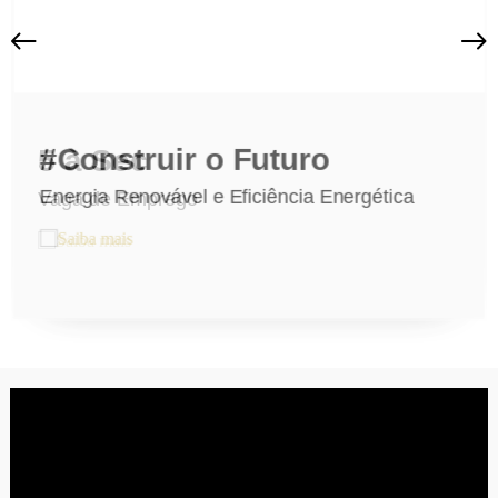
#Construir o Futuro
5 à Sec
Energia Renovável e Eficiência Energética
Vaga de Emprego